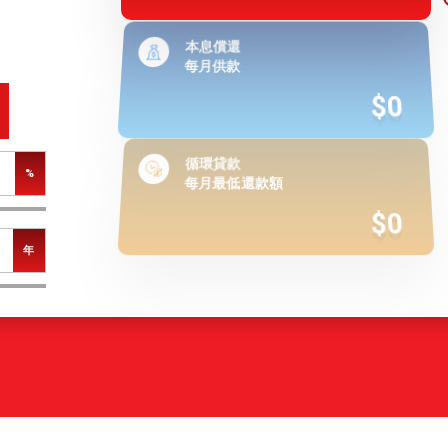
本息償還
每月供款
$0
循環貸款
%
每月最低還款額
$0
年