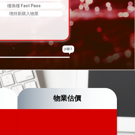
樓換樓 Fast Pass
增持新購入物業
步驟 3
物業估價