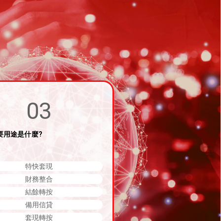
03
要用途是什麼?
特快套現
財務整合
結餘轉按
備用信貸
套現轉按