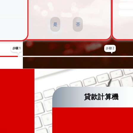
是
否
步驟 1
步驟 2
貸款計算機