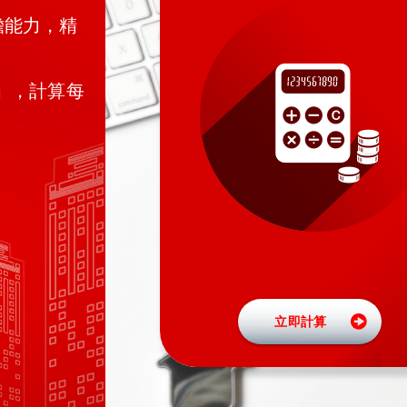
擔能力，精
」，計算每
立即計算