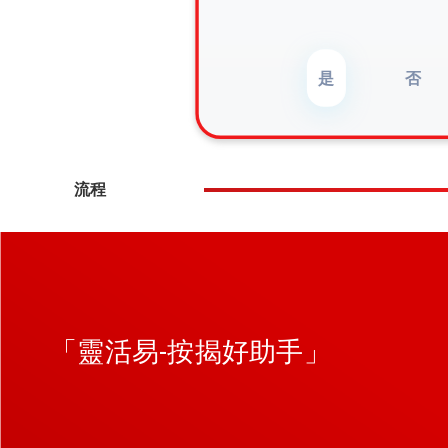
是
否
流程
「靈活易-按揭好助手」