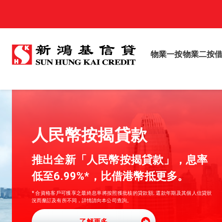
物業一按
物業二按
人民幣按揭貸款
推出全新「人民幣按揭貸款」，息率
低至6.99%*，比借港幣抵更多。
* 合資格客戶可獲享之最終息率將按照獲批核的貸款額; 還款年期及其個人信貸狀
況而釐訂及有所不同，詳情請向本公司查詢。
了解更多