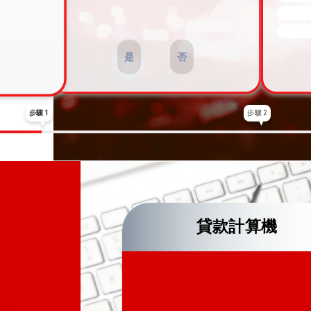
是
否
步驟 1
步驟 2
貸款計算機