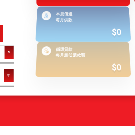
本息償還
每月供款
$0
循環貸款
%
每月最低還款額
$0
年