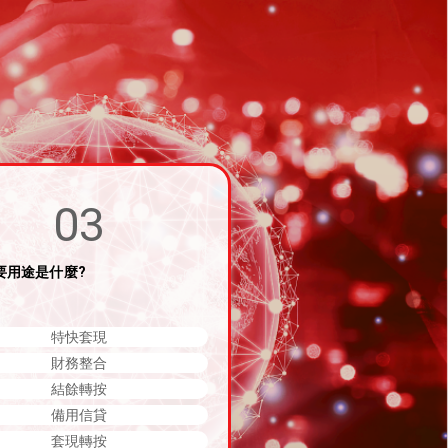
03
要用途是什麼?
特快套現
財務整合
結餘轉按
備用信貸
套現轉按