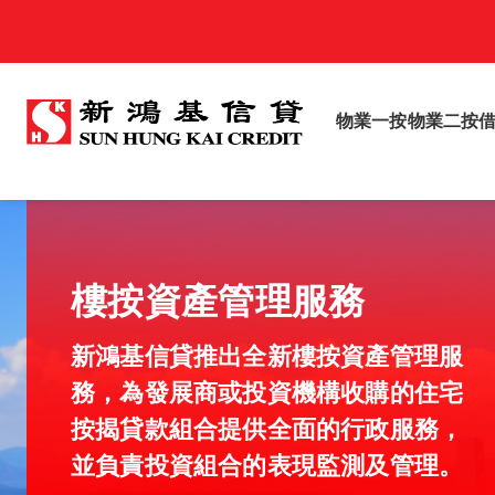
物業一按
物業二按
人民幣按揭貸款
推出全新「人民幣按揭貸款」，息率
低至6.99%*，比借港幣抵更多。
* 合資格客戶可獲享之最終息率將按照獲批核的貸款額; 還款年期及其個人信貸狀
況而釐訂及有所不同，詳情請向本公司查詢。
了解更多