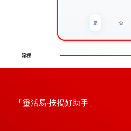
是
否
流程
「靈活易-按揭好助手」