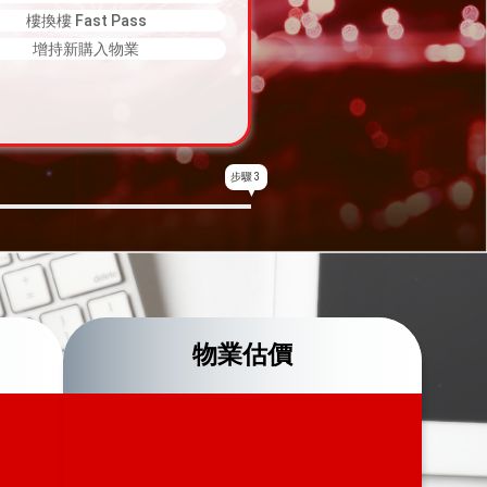
樓換樓 Fast Pass
增持新購入物業
步驟 3
物業估價